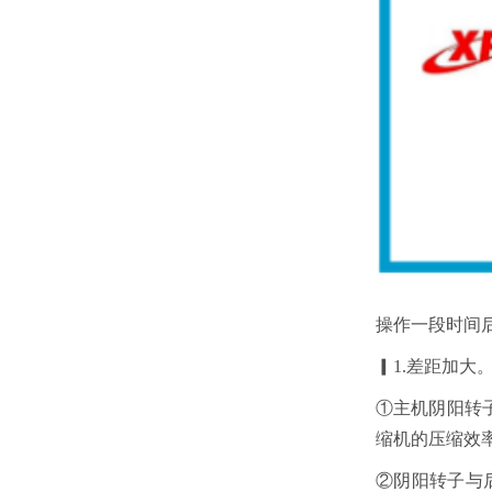
操作一段时间
▎1.差距加大
①主机阴阳转
缩机的压缩效
②阴阳转子与